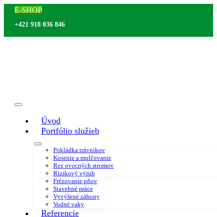
Skip
E-SHOP
to
content
+421 918 036 846
Toggle
Úvod
Navigation
Portfólio služieb
Pokládka trávnikov
Kosenie a mulčovanie
Rez ovocných stromov
Rizikový výrub
Frézovanie pňov
Stavebné práce
Vyvýšené záhony
Vodné vaky
Referencie