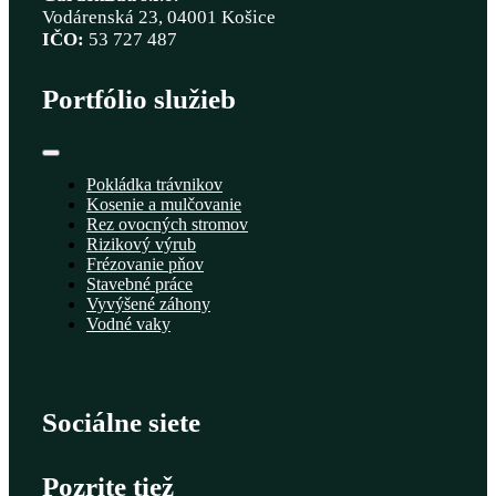
Vodárenská 23, 04001 Košice
IČO:
53 727 487
Portfólio služieb
Toggle
Navigation
Pokládka trávnikov
Kosenie a mulčovanie
Rez ovocných stromov
Rizikový výrub
Frézovanie pňov
Stavebné práce
Vyvýšené záhony
Vodné vaky
Sociálne siete
Pozrite tiež