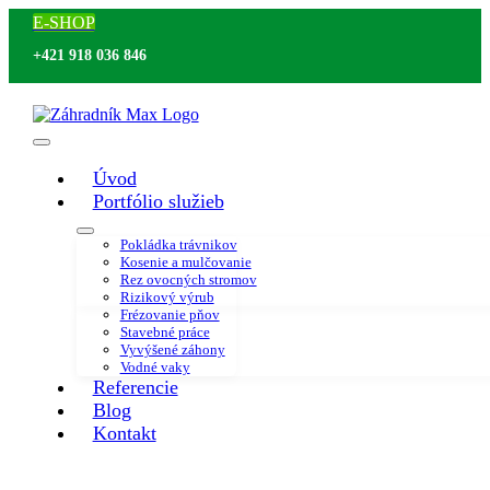
Skip
E-SHOP
to
content
+421 918 036 846
Toggle
Úvod
Navigation
Portfólio služieb
Pokládka trávnikov
Kosenie a mulčovanie
Rez ovocných stromov
Rizikový výrub
Frézovanie pňov
Stavebné práce
Vyvýšené záhony
Vodné vaky
Referencie
Blog
Kontakt