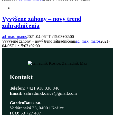
Vyvýšené záhony – nový trend
záhradničenia
ad_max_maros
2021-04-06T11:15:03+02:00
Vyvýšené záhony – nový trend záhradničenia
ad_max_maros
2021-
04-06T11:15:03+02:00
Kontakt
Telefón:
+421 918 036 846
Email:
zahradnikkosice@gmail.com
GardenBau s.r.o.
Vodárenská 23, 04001 Košice
IČO:
53 727 487