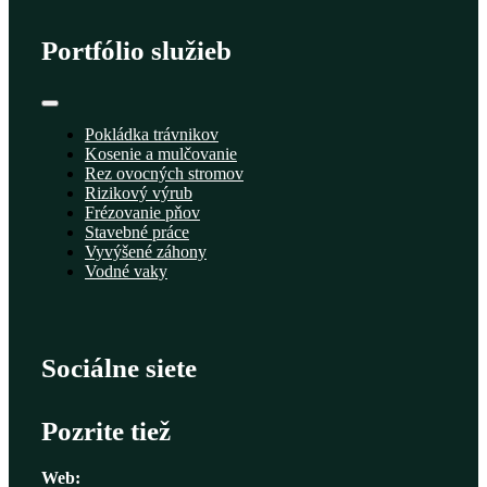
Portfólio služieb
Toggle
Navigation
Pokládka trávnikov
Kosenie a mulčovanie
Rez ovocných stromov
Rizikový výrub
Frézovanie pňov
Stavebné práce
Vyvýšené záhony
Vodné vaky
Sociálne siete
Pozrite tiež
Web: