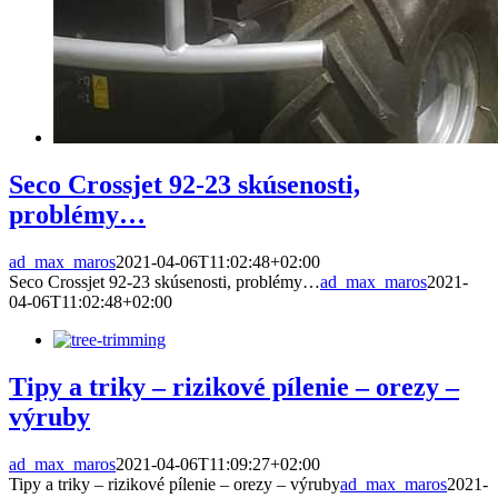
Seco Crossjet 92-23 skúsenosti,
problémy…
ad_max_maros
2021-04-06T11:02:48+02:00
Seco Crossjet 92-23 skúsenosti, problémy…
ad_max_maros
2021-
04-06T11:02:48+02:00
Tipy a triky – rizikové pílenie – orezy –
výruby
ad_max_maros
2021-04-06T11:09:27+02:00
Tipy a triky – rizikové pílenie – orezy – výruby
ad_max_maros
2021-